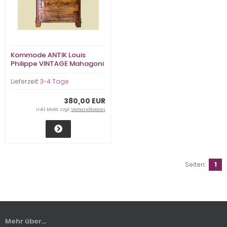
Kommode ANTIK Louis
Philippe VINTAGE Mahagoni
Schrank Sideboard von
1840
Lieferzeit:
3-4 Tage
380,00 EUR
inkl. MwSt. zzgl.
Versandkosten
Seiten:
1
Mehr über...