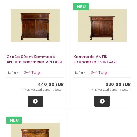
NEU
Große 90cm Kommode
Kommode ANTIK
ANTIK Biedermeier VINTAGE
Gründerzeit VINTAGE
Mahagoni Halbschrank von
Nußbaum Halbschrank
1820
Schrank von 1880
Lieferzeit:
3-4 Tage
Lieferzeit:
3-4 Tage
440,00 EUR
360,00 EUR
inkl. MwSt. zzgl.
Versandkosten
inkl. MwSt. zzgl.
Versandkosten
NEU