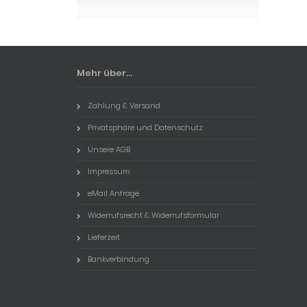
Mehr über...
Zahlung & Versand
Privatsphäre und Datenschutz
Unsere AGB
Impressum
eMail Anfrage
Widerrufsrecht & Widerrufsformular
Lieferzeit
Bankverbindung