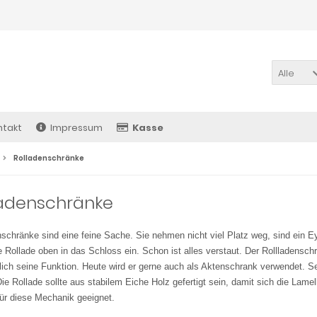
Alle
ntakt
Impressum
Kasse
Rolladenschränke
ladenschränke
nschränke sind eine feine Sache. Sie nehmen nicht viel Platz weg, sind ein Ey
ie Rollade oben in das Schloss ein. Schon ist alles verstaut. Der Rollladensc
lich seine Funktion. Heute wird er gerne auch als Aktenschrank verwendet. Sei
 Die Rollade sollte aus stabilem Eiche Holz gefertigt sein, damit sich die Lame
für diese Mechanik geeignet.