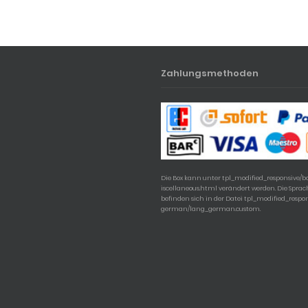
Zahlungsmethoden
Die Box kann unter tpl_modified_responsive/
iscellaneous.html verändert werden. Die Spra
befinden sich in der Datei tpl_modified_respo
german/lang_german.custom.