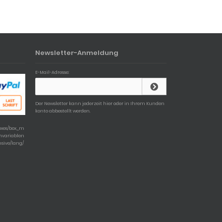
Newsletter-Anmeldung
E-Mail-Adresse:
Der Newsletter kann jederzeit hier oder in Ihrem Kunden
konto abbestellt werden.
boxes/box_m
chvariablen
nsive/lang/