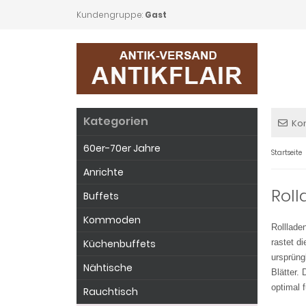
Kundengruppe:
Gast
Kategorien
Ko
60er-70er Jahre
Startseite
Anrichte
Rol
Buffets
Kommoden
Rolllade
Küchenbuffets
rastet d
ursprüng
Nähtische
Blätter.
optimal 
Rauchtisch