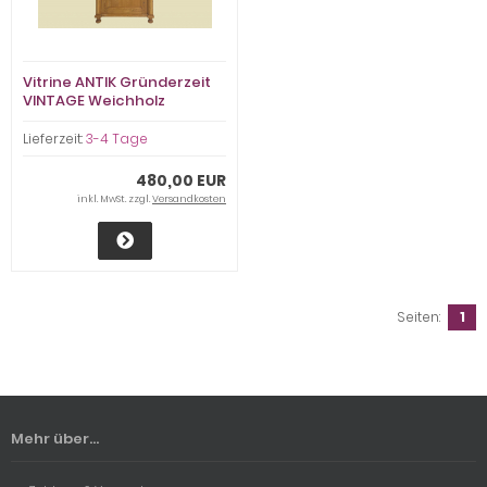
Vitrine ANTIK Gründerzeit
VINTAGE Weichholz
Bücherschrank Schrank
von 1880
Lieferzeit:
3-4 Tage
480,00 EUR
inkl. MwSt. zzgl.
Versandkosten
Seiten:
1
Mehr über...