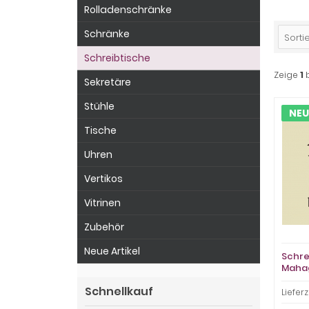
Rolladenschränke
Schränke
Sortie
Schreibtische
Zeige
1
Sekretäre
Stühle
NEU
Tische
Uhren
Vertikos
Vitrinen
Zubehör
Neue Artikel
Schre
Mahag
Chest
Schnellkauf
Lieferz