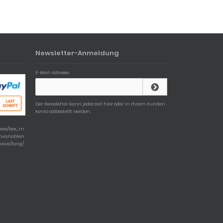
Newsletter-Anmeldung
E-Mail-Adresse:
Der Newsletter kann jederzeit hier oder in Ihrem Kunden
konto abbestellt werden.
boxes/box_m
chvariablen
nsive/lang/