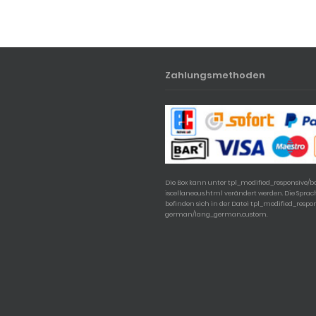
Zahlungsmethoden
Die Box kann unter tpl_modified_responsive/
iscellaneous.html verändert werden. Die Spra
befinden sich in der Datei tpl_modified_respo
german/lang_german.custom.