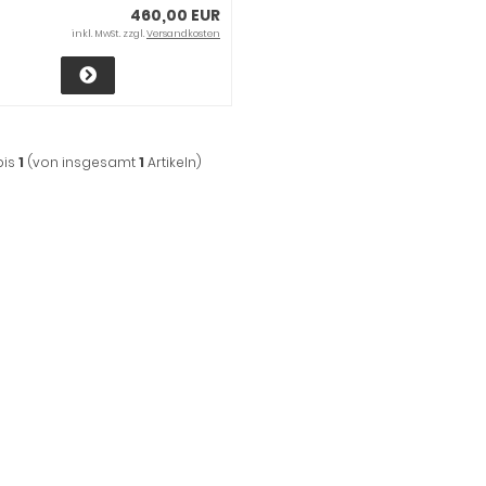
460,00 EUR
inkl. MwSt. zzgl.
Versandkosten
bis
1
(von insgesamt
1
Artikeln)