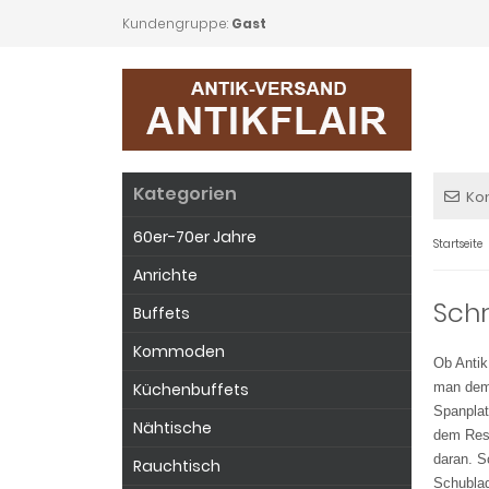
Kundengruppe:
Gast
Kategorien
Ko
60er-70er Jahre
Startseite
Anrichte
Schr
Buffets
Kommoden
Ob Antik
Küchenbuffets
man dem 
Spanplat
Nähtische
dem Rest
daran. S
Rauchtisch
Schublad