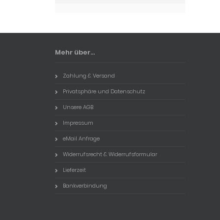
Mehr über...
Zahlung & Versand
Privatsphäre und Datenschutz
Unsere AGB
Impressum
eMail Anfrage
Widerrufsrecht & Widerrufsformular
Lieferzeit
Bankverbindung