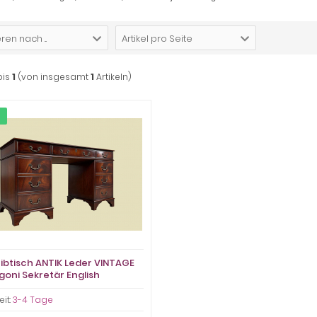
ren nach ...
Artikel pro Seite
bis
1
(von insgesamt
1
Artikeln)
ibtisch ANTIK Leder VINTAGE
oni Sekretär English
erfield Empire
eit:
3-4 Tage