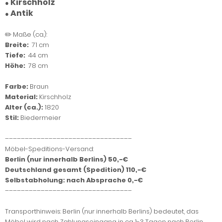
Kirschholz
●
Antik
●
✏️ Maße (ca.):
Breite:
71 cm
Tiefe:
44 cm
Höhe:
78 cm
Farbe:
Braun
Material:
Kirschholz
Alter (ca.):
1820
Stil:
Biedermeier
––––––––––––––––––––––––––––––––
Möbel-Speditions-Versand:
Berlin (nur innerhalb Berlins) 50,-€
Deutschland gesamt (Spedition) 110,-€
Selbstabholung: nach Absprache 0,-€
––––––––––––––––––––––––––––––––
Transporthinweis: Berlin (nur innerhalb Berlins) bedeutet, das
Möbel wird nach Zahlungseingang in ca 1-3 Tagen nach Berlin