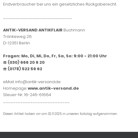
Endverbraucher bei uns ein gesetzliches Rückgaberecht.
____________________________
ANTIK-VERSAND ANTIKFLAIR
Buchmann
Tränkeweg 26
D-12351 Berlin
Fragen: Mo, Di, Mi, Do, Fr, Sa, So: 9:00 - 21:00 Uhr
☎️
(030) 666 20 6 20
☎️
(0178) 522 59 62
eMail: info@antik-versand.de
Homepage:
www.antik-versand.de
Steuer-Nr.: 16-245-61664
___________________________
Diesen Artikel haben wir am 02.11.2025 in unseren Katalog aufgenommen.