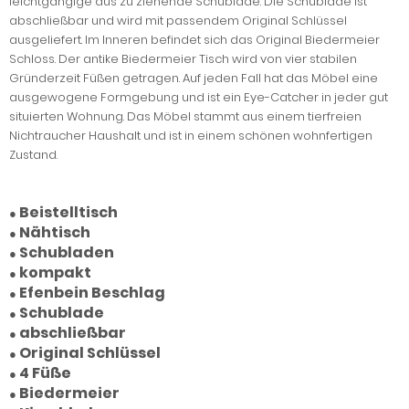
leichtgängige aus zu ziehende Schublade. Die Schublade ist
abschließbar und wird mit passendem Original Schlüssel
ausgeliefert. Im Inneren befindet sich das Original Biedermeier
Schloss. Der antike Biedermeier Tisch wird von vier stabilen
Gründerzeit Füßen getragen. Auf jeden Fall hat das Möbel eine
ausgewogene Formgebung und ist ein Eye-Catcher in jeder gut
situierten Wohnung. Das Möbel stammt aus einem tierfreien
Nichtraucher Haushalt und ist in einem schönen wohnfertigen
Zustand.
Beistelltisch
●
Nähtisch
●
Schubladen
●
kompakt
●
Efenbein Beschlag
●
Schublade
●
abschließbar
●
Original Schlüssel
●
4 Füße
●
Biedermeier
●