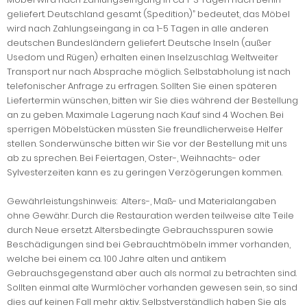
geliefert. Deutschland gesamt (Spedition)” bedeutet, das Möbel
wird nach Zahlungseingang in ca 1-5 Tagen in alle anderen
deutschen Bundesländern geliefert. Deutsche Inseln (außer
Usedom und Rügen) erhalten einen Inselzuschlag. Weltweiter
Transport nur nach Absprache möglich. Selbstabholung ist nach
telefonischer Anfrage zu erfragen. Sollten Sie einen späteren
Liefertermin wünschen, bitten wir Sie dies während der Bestellung
an zu geben. Maximale Lagerung nach Kauf sind 4 Wochen. Bei
sperrigen Möbelstücken müssten Sie freundlicherweise Helfer
stellen. Sonderwünsche bitten wir Sie vor der Bestellung mit uns
ab zu sprechen. Bei Feiertagen, Oster-, Weihnachts- oder
Sylvesterzeiten kann es zu geringen Verzögerungen kommen.
Gewährleistungshinweis: Alters-, Maß- und Materialangaben
ohne Gewähr. Durch die Restauration werden teilweise alte Teile
durch Neue ersetzt. Altersbedingte Gebrauchsspuren sowie
Beschädigungen sind bei Gebrauchtmöbeln immer vorhanden,
welche bei einem ca. 100 Jahre alten und antikem
Gebrauchsgegenstand aber auch als normal zu betrachten sind.
Sollten einmal alte Wurmlöcher vorhanden gewesen sein, so sind
dies auf keinen Fall mehr aktiv. Selbstverständlich haben Sie als